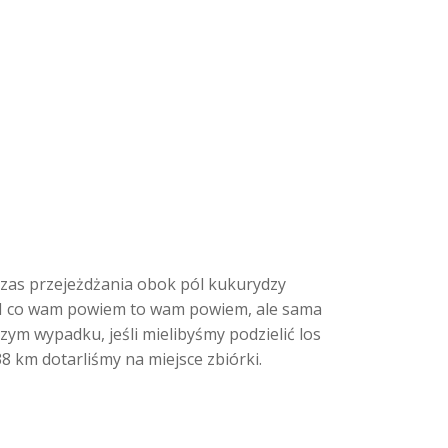
dczas przejeżdżania obok pól kukurydzy
bię. I co wam powiem to wam powiem, ale sama
zym wypadku, jeśli mielibyśmy podzielić los
38 km dotarliśmy na miejsce zbiórki.