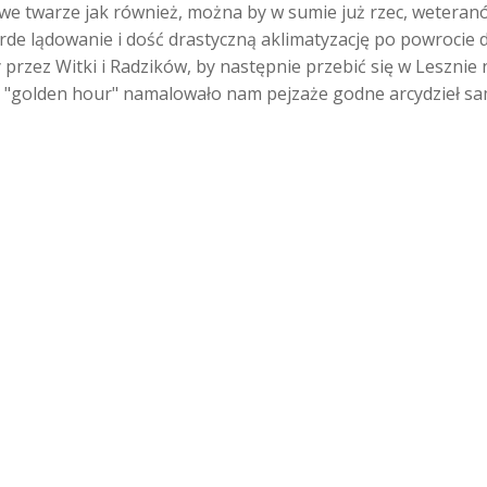
owe twarze jak również, można by w sumie już rzec, wetera
warde lądowanie i dość drastyczną aklimatyzację po powrocie
y przez Witki i Radzików, by następnie przebić się w Leszni
as "golden hour" namalowało nam pejzaże godne arcydzieł s