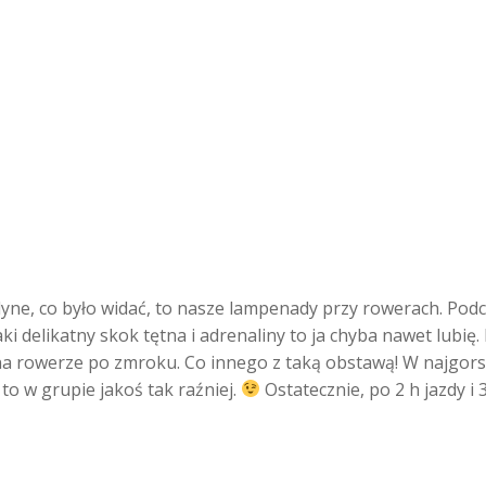
jedyne, co było widać, to nasze lampenady przy rowerach. Po
o taki delikatny skok tętna i adrenaliny to ja chyba nawet lu
 na rowerze po zmroku. Co innego z taką obstawą! W najgors
 to w grupie jakoś tak raźniej.
Ostatecznie, po 2 h jazdy i 