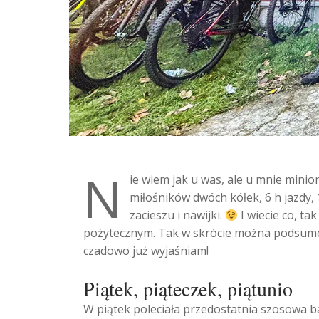
N
ie wiem jak u was, ale u mnie mini
miłośników dwóch kółek, 6 h jazdy,
zacieszu i nawijki.
I wiecie co, ta
pożytecznym. Tak w skrócie można podsumować
czadowo już wyjaśniam!
Piątek, piąteczek, piątunio
W piątek poleciała przedostatnia szosowa 