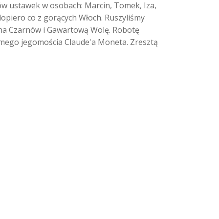
nów ustawek w osobach: Marcin, Tomek, Iza,
 dopiero co z gorących Włoch. Ruszyliśmy
e na Czarnów i Gawartową Wolę. Robotę
amego jegomościa Claude'a Moneta. Zresztą