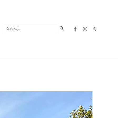
Search Button
Search
for: