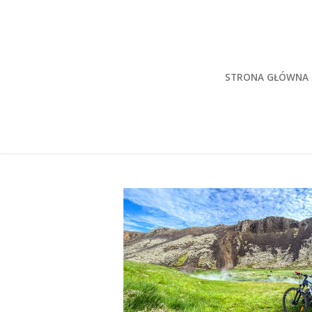
Przeskocz
do
treści
STRONA GŁÓWNA