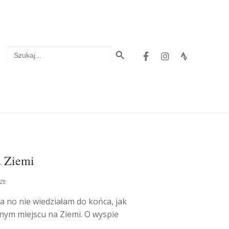
Search Button
Search
for:
a Ziemi
ZE
a no nie wiedziałam do końca, jak
nym miejscu na Ziemi. O wyspie