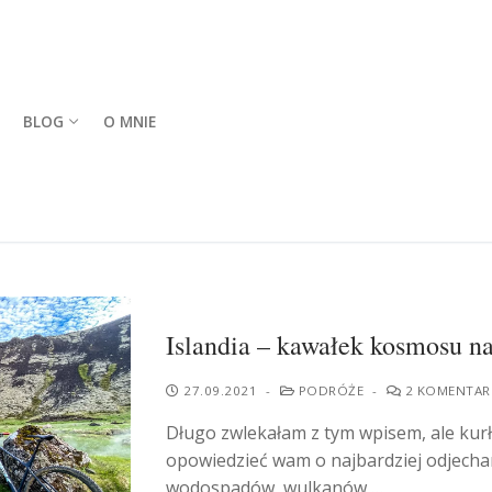
BLOG
O MNIE
Islandia – kawałek kosmosu n
27.09.2021
-
PODRÓŻE
-
2 KOMENTAR
Długo zwlekałam z tym wpisem, ale kurł
opowiedzieć wam o najbardziej odjecha
wodospadów, wulkanów,…