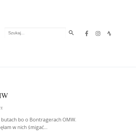
Search Button
Search
for:
OMW
ZE
ich butach bo o Bontragerach OMW.
zęłam w nich śmigać…