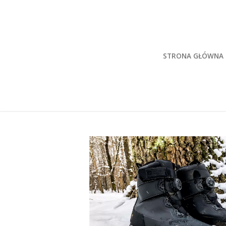
Przeskocz
do
treści
STRONA GŁÓWNA