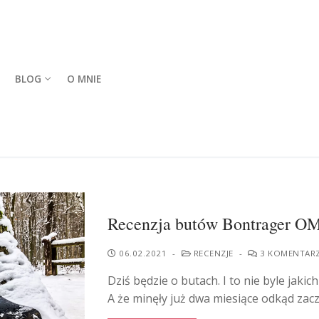
BLOG
O MNIE
Recenzja butów Bontrager 
06.02.2021
-
RECENZJE
-
3 KOMENTAR
Dziś będzie o butach. I to nie byle jak
A że minęły już dwa miesiące odkąd zac