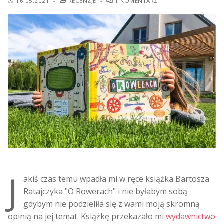
16.05.2021
-
RECENZJE
-
1 KOMENTARZ
J
akiś czas temu wpadła mi w ręce książka Bartosza
Ratajczyka "O Rowerach" i nie byłabym sobą
gdybym nie podzieliła się z wami moją skromną
opinią na jej temat. Książkę przekazało mi
wydawnictwo