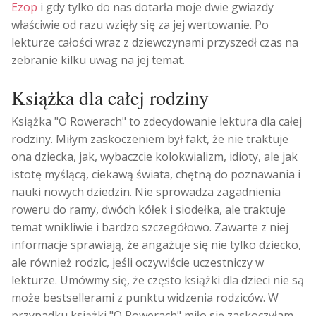
Ezop
i gdy tylko do nas dotarła moje dwie gwiazdy
właściwie od razu wzięły się za jej wertowanie. Po
lekturze całości wraz z dziewczynami przyszedł czas na
zebranie kilku uwag na jej temat.
Książka dla całej rodziny
Książka "O Rowerach" to zdecydowanie lektura dla całej
rodziny. Miłym zaskoczeniem był fakt, że nie traktuje
ona dziecka, jak, wybaczcie kolokwializm, idioty, ale jak
istotę myślącą, ciekawą świata, chętną do poznawania i
nauki nowych dziedzin. Nie sprowadza zagadnienia
roweru do ramy, dwóch kółek i siodełka, ale traktuje
temat wnikliwie i bardzo szczegółowo. Zawarte z niej
informacje sprawiają, że angażuje się nie tylko dziecko,
ale również rodzic, jeśli oczywiście uczestniczy w
lekturze. Umówmy się, że często książki dla dzieci nie są
może bestsellerami z punktu widzenia rodziców. W
przypadku książki "O Rowerach" miło się zaskoczyłam.