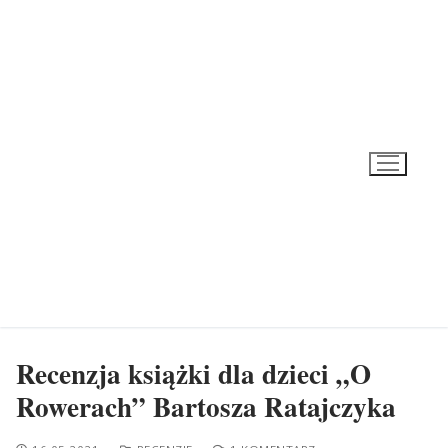
Przeskocz
do
treści
Recenzja książki dla dzieci „O
Rowerach” Bartosza Ratajczyka