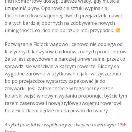
nich komfortowy dostęp, zawsze wtedy, gdy musicie
uzupełnić płyny. Opanowanie sztuki wypinania
bidonów to kwestia jednej, dwóch przejażdżek, nawet
dla tych bardziej opornych na zdobywanie nowych
umiejętności, co idealnie obrazuje mój przypadek.
Rozwiązanie Fidlock wagowo i cenowo nie odbiega od
klasycznych koszyków i bidonów znanych producentów.
Za to jest zdecydowanie bardziej uniwersalne, przez co
sprawdzi się właściwie w każdym rowerze. Bidony są
wygodne zarówno w użytkowaniu jak i w czyszczeniu
bo po przejażdżce wystarczy zapakować je do
zmywarki. Jeśli zatem chcecie w tegoroczny sezon
kolarski wejść w nowym wydaniu proponuję, byście tym
razem zaserwowali nową stylówę swojemu rowerowi
bo z Fidlockiem będzie mu na pewno do twarzy.
Artykuł powstał we współpracy ze sklepem rowerowym
TRW
Sport.