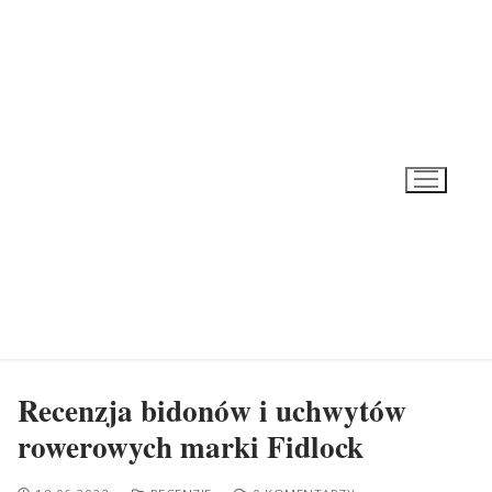
Przeskocz
do
treści
Recenzja bidonów i uchwytów
rowerowych marki Fidlock