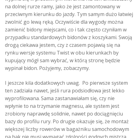
na dolnej rurze ramy, jako że jest zamontowany w
przeciwnym kierunku do jazdy. Tym samym dużo łatwiej
zwolnić go lewą ręką. Oczywiście dla wygody można
zamienić bidony miejscami, co i tak często czyniłam w
przypadku standardowych bidonów z koszykami. Swoją
drogą ciekawa jestem, czy z czasem pojawią się na
rynku wersje systemu Twist w obu kierunkach by
kupujący mógł sam wybrać, w którą stronę będzie
wypinał bidon. Pożyjemy, zobaczymy.
I jeszcze kila dodatkowych uwag. Po pierwsze system
ten zadziała nawet, jeśli rura podsiodłowa jest lekko
wyprofilowana. Sama zastanawiałam się, czy nie
wpłynie to na trzymanie magnesu, ale system jest
zrobiony naprawdę solidnie, nawet po dociągnięciu
bazy do profilu rury. Po drugie okazuje się, że montaż
większej liczby rowerów w bagażniku samochodowym
na hak nie musi wymagać zdolności godnych mistrza