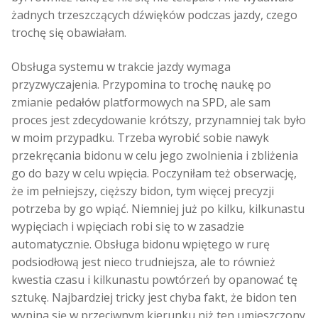
żadnych trzeszczących dźwięków podczas jazdy, czego
trochę się obawiałam.
Obsługa systemu w trakcie jazdy wymaga
przyzwyczajenia. Przypomina to trochę naukę po
zmianie pedałów platformowych na SPD, ale sam
proces jest zdecydowanie krótszy, przynamniej tak było
w moim przypadku. Trzeba wyrobić sobie nawyk
przekręcania bidonu w celu jego zwolnienia i zbliżenia
go do bazy w celu wpięcia. Poczyniłam też obserwację,
że im pełniejszy, cięższy bidon, tym więcej precyzji
potrzeba by go wpiąć. Niemniej już po kilku, kilkunastu
wypięciach i wpięciach robi się to w zasadzie
automatycznie. Obsługa bidonu wpiętego w rurę
podsiodłową jest nieco trudniejsza, ale to również
kwestia czasu i kilkunastu powtórzeń by opanować tę
sztukę. Najbardziej tricky jest chyba fakt, że bidon ten
wypina się w przeciwnym kierunku niż ten umieszczony