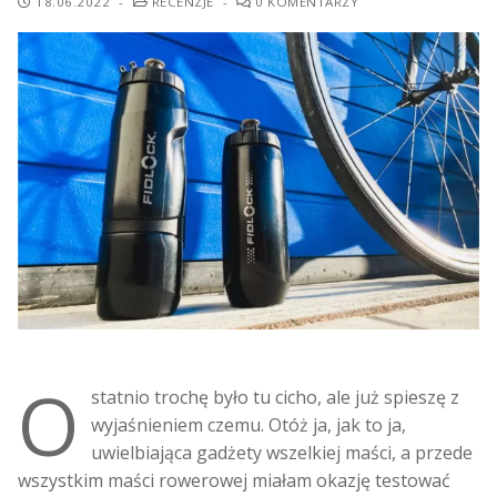
18.06.2022
-
RECENZJE
-
0 KOMENTARZY
O
statnio trochę było tu cicho, ale już spieszę z
wyjaśnieniem czemu. Otóż ja, jak to ja,
uwielbiająca gadżety wszelkiej maści, a przede
wszystkim maści rowerowej miałam okazję testować