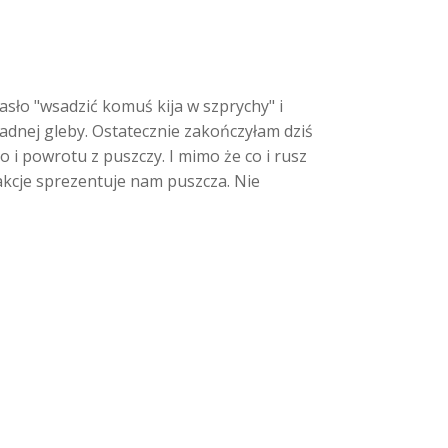
sło "wsadzić komuś kija w szprychy" i
 żadnej gleby. Ostatecznie zakończyłam dziś
 i powrotu z puszczy. I mimo że co i rusz
trakcje sprezentuje nam puszcza. Nie