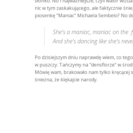
słonko. No i najważniejsze, czyli walor wizua
nic w tym zaskakującego, ale faktycznie śnieg
piosenkę "Maniac" Michaela Sembelo? No dob
She's a maniac, maniac on the f
And she's dancing like she's nev
Po dzisiejszym dniu naprawdę wiem, co tego 
w puszczy. Tańczymy na "densflorze" w środk
Mówię wam, brakowało nam tylko kręcącej si
śnieżna, że klękajcie narody.