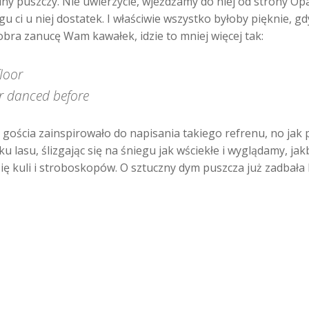
lny puszczy. Nie uwierzycie, wjeżdżamy do niej od strony Opal
u ci u niej dostatek. I właściwie wszystko byłoby pięknie, gdy
ra zanucę Wam kawałek, idzie to mniej więcej tak:
loor
er danced before
gościa zainspirowało do napisania takiego refrenu, no jak p
u lasu, ślizgając się na śniegu jak wściekłe i wyglądamy, j
ę kuli i stroboskopów. O sztuczny dym puszcza już zadbała b