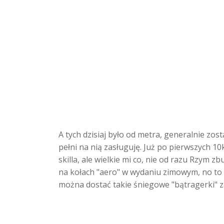
A tych dzisiaj było od metra, generalnie zo
pełni na nią zasługuję. Już po pierwszych 1
skilla, ale wielkie mi co, nie od razu Rzym 
na kołach "aero" w wydaniu zimowym, no to 
można dostać takie śniegowe "bątragerki" za