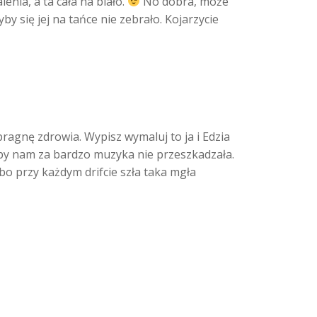
enia, a ta cała na biało.
No dobra, może
by się jej na tańce nie zebrało. Kojarzycie
ragnę zdrowia. Wypisz wymaluj to ja i Edzia
akby nam za bardzo muzyka nie przeszkadzała.
o przy każdym drifcie szła taka mgła