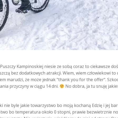
w Puszczy Kampinoskiej niesie ze sobą coraz to ciekawsze 
uszczą bez dodatkowych atrakcji. Wiem, wiem człowiekowi to 
em marudzi, że może jednak "thank you for the offer". Szkoda,
ania przyczyny w ciągu 14 dni.
No dobra, ja tu snuję jakieś 
ki nie byle jakie towarzystwo bo moją kochaną Edzię i jej b
two bo temperatura około 0 stopni, prawie bezwietrznie no i