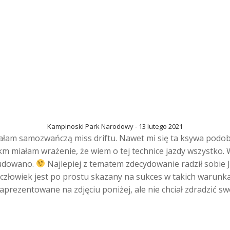
Kampinoski Park Narodowy - 13 lutego 2021
stałam samozwańczą miss driftu. Nawet mi się ta ksywa podo
0km miałam wrażenie, że wiem o tej technice jazdy wszystko.
zbudowano.
Najlepiej z tematem zdecydowanie radził sobie J
człowiek jest po prostu skazany na sukces w takich warunk
prezentowane na zdjęciu poniżej, ale nie chciał zdradzić s