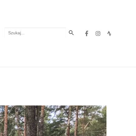
Search Button
Search
for: