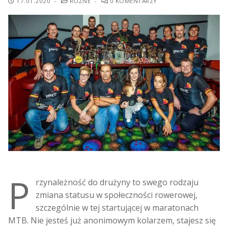
17.01.2020
-
RÓŻNE
-
0 KOMENTARZY
P
rzynależność do drużyny to swego rodzaju
zmiana statusu w społeczności rowerowej,
szczególnie w tej startującej w maratonach
MTB. Nie jesteś już anonimowym kolarzem, stajesz się