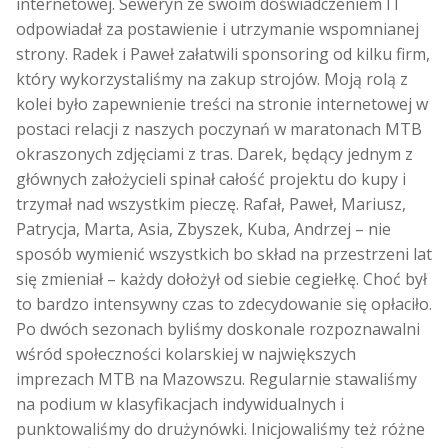
internetowej. Seweryn ze swoim doświadczeniem IT
odpowiadał za postawienie i utrzymanie wspomnianej
strony. Radek i Paweł załatwili sponsoring od kilku firm,
który wykorzystaliśmy na zakup strojów. Moją rolą z
kolei było zapewnienie treści na stronie internetowej w
postaci relacji z naszych poczynań w maratonach MTB
okraszonych zdjęciami z tras. Darek, będący jednym z
głównych założycieli spinał całość projektu do kupy i
trzymał nad wszystkim pieczę. Rafał, Paweł, Mariusz,
Patrycja, Marta, Asia, Zbyszek, Kuba, Andrzej – nie
sposób wymienić wszystkich bo skład na przestrzeni lat
się zmieniał – każdy dołożył od siebie cegiełkę. Choć był
to bardzo intensywny czas to zdecydowanie się opłaciło.
Po dwóch sezonach byliśmy doskonale rozpoznawalni
wśród społeczności kolarskiej w największych
imprezach MTB na Mazowszu. Regularnie stawaliśmy
na podium w klasyfikacjach indywidualnych i
punktowaliśmy do drużynówki. Inicjowaliśmy też różne