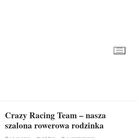
Przeskocz
do
treści
Crazy Racing Team – nasza
szalona rowerowa rodzinka