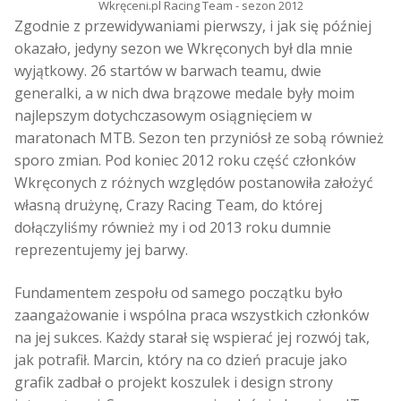
Wkręceni.pl Racing Team - sezon 2012
Zgodnie z przewidywaniami pierwszy, i jak się później
okazało, jedyny sezon we Wkręconych był dla mnie
wyjątkowy. 26 startów w barwach teamu, dwie
generalki, a w nich dwa brązowe medale były moim
najlepszym dotychczasowym osiągnięciem w
maratonach MTB. Sezon ten przyniósł ze sobą również
sporo zmian. Pod koniec 2012 roku część członków
Wkręconych z różnych względów postanowiła założyć
własną drużynę, Crazy Racing Team, do której
dołączyliśmy również my i od 2013 roku dumnie
reprezentujemy jej barwy.
Fundamentem zespołu od samego początku było
zaangażowanie i wspólna praca wszystkich członków
na jej sukces. Każdy starał się wspierać jej rozwój tak,
jak potrafił. Marcin, który na co dzień pracuje jako
grafik zadbał o projekt koszulek i design strony