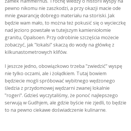
zamek Hammerhus. Trochę wiedzy o historii wyspy na
pewno nikomu nie zaszkodzi, a przy okazji macie ode
mnie gwarancję dobrego materiału na storiski. Jak
będzie wam mało, to można też pokusić się o wycieczkę
nad jezioro powstałe w tutejszym kamieniołomie
granitu, Opalsoen. Przy odrobinie szczęścia możecie
zobaczyć, jak "lokalsi" skaczą do wody na główkę z
kilkunastometrowych klifów.
I jeszcze jedno, obowiązkowo trzeba "zwiedzić" wyspę
nie tylko oczami, ale i żołądkiem. Tutaj bowiem
będziecie mogli spróbować wybitnego wędzonego
śledzia z przydomowej wędzarni zwanej lokalnie
"rogeri". Gdzieś wyczytaliśmy, że ponoć najlepszego
serwują w Gudhjem, ale gdzie byście nie zjedli, to będzie
to na pewno ciekawe doświadczenie kulinarne.