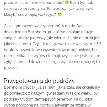
przecież za to mnie kochacie, nie?
Poza tym tak
naprawdę jeszcze tylko 10 miesięcy i jak to śpiewał
klasyk "Znów będą wakacje...".
Gdzie tym razem was zabieram? A no do Danii, a
dokładnie na Bornholm, po którym miałam okazję
śmigać po raz pierwszy (ale wierzę, że nie ostatni) już
jakiś czas temu. Czy i dlaczego warto się tam wybrać? Z
tytułu zapewne łatwo wywnioskować odpowiedź, bo
raczej unikam chwytów clickbajtowych, ale jeśli chcecie
zgłębić temat i dowiedzieć się o wyspie nieco więcej to
prosz....
Przygotowania do podróży
Bornholm chodził już za nami jakiś czas, ale chcieliśmy
go odwiedzić z naszymi gwiazdami w takim wieku, by
podołały trudom tamtejszych terenów. Ta duńska
wyspa położona na morzu Bałtyckim ze stolicą w