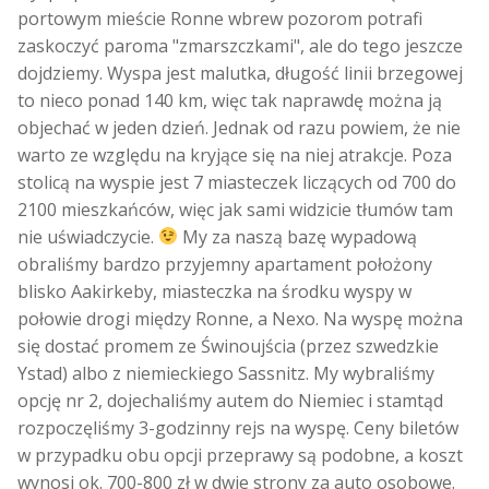
portowym mieście Ronne wbrew pozorom potrafi
zaskoczyć paroma "zmarszczkami", ale do tego jeszcze
dojdziemy. Wyspa jest malutka, długość linii brzegowej
to nieco ponad 140 km, więc tak naprawdę można ją
objechać w jeden dzień. Jednak od razu powiem, że nie
warto ze względu na kryjące się na niej atrakcje. Poza
stolicą na wyspie jest 7 miasteczek liczących od 700 do
2100 mieszkańców, więc jak sami widzicie tłumów tam
nie uświadczycie.
My za naszą bazę wypadową
obraliśmy bardzo przyjemny apartament położony
blisko Aakirkeby, miasteczka na środku wyspy w
połowie drogi między Ronne, a Nexo. Na wyspę można
się dostać promem ze Świnoujścia (przez szwedzkie
Ystad) albo z niemieckiego Sassnitz. My wybraliśmy
opcję nr 2, dojechaliśmy autem do Niemiec i stamtąd
rozpoczęliśmy 3-godzinny rejs na wyspę. Ceny biletów
w przypadku obu opcji przeprawy są podobne, a koszt
wynosi ok. 700-800 zł w dwie strony za auto osobowe.