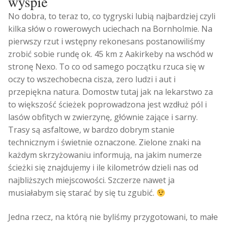
wyspie
No dobra, to teraz to, co tygryski lubią najbardziej czyli
kilka słów o rowerowych uciechach na Bornholmie. Na
pierwszy rzut i wstępny rekonesans postanowiliśmy
zrobić sobie rundę ok. 45 km z Aakirkeby na wschód w
stronę Nexo. To co od samego początku rzuca się w
oczy to wszechobecna cisza, zero ludzi i aut i
przepiękna natura. Domostw tutaj jak na lekarstwo za
to większość ścieżek poprowadzona jest wzdłuż pól i
lasów obfitych w zwierzynę, głównie zające i sarny.
Trasy są asfaltowe, w bardzo dobrym stanie
technicznym i świetnie oznaczone. Zielone znaki na
każdym skrzyżowaniu informują, na jakim numerze
ścieżki się znajdujemy i ile kilometrów dzieli nas od
najbliższych miejscowości. Szczerze nawet ja
musiałabym się starać by się tu zgubić.
Jedna rzecz, na którą nie byliśmy przygotowani, to małe