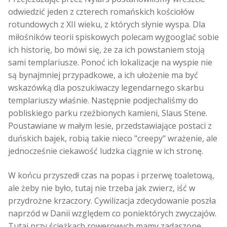
odwiedzić jeden z czterech romańskich kościołów
rotundowych z XII wieku, z których słynie wyspa. Dla
miłośników teorii spiskowych polecam wygooglać sobie
ich historię, bo mówi się, że za ich powstaniem stoją
sami templariusze. Ponoć ich lokalizacje na wyspie nie
są bynajmniej przypadkowe, a ich ułożenie ma być
wskazówką dla poszukiwaczy legendarnego skarbu
templariuszy właśnie. Następnie podjechaliśmy do
pobliskiego parku rzeźbionych kamieni, Slaus Stene.
Poustawiane w małym lesie, przedstawiające postaci z
duńskich bajek, robią takie nieco "creepy" wrażenie, ale
jednocześnie ciekawość ludzka ciągnie w ich stronę.
W końcu przyszedł czas na popas i przerwę toaletową,
ale żeby nie było, tutaj nie trzeba jak zwierz, iść w
przydrożne krzaczory. Cywilizacja zdecydowanie poszła
naprzód w Danii względem co poniektórych zwyczajów.
Tutaj przy ścieżkach rowerowych mamy zadaszone