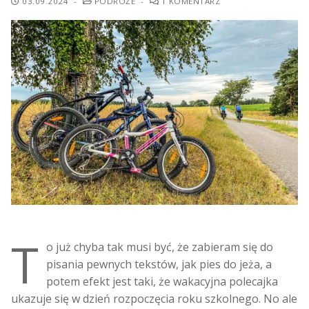
03.09.2024
-
PODRÓŻE
-
1 KOMENTARZ
T
o już chyba tak musi być, że zabieram się do
pisania pewnych tekstów, jak pies do jeża, a
potem efekt jest taki, że wakacyjna polecajka
ukazuje się w dzień rozpoczęcia roku szkolnego. No ale