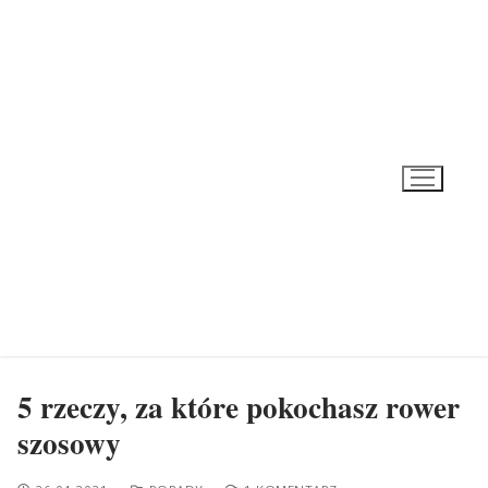
Przeskocz
do
treści
5 rzeczy, za które pokochasz rower
szosowy