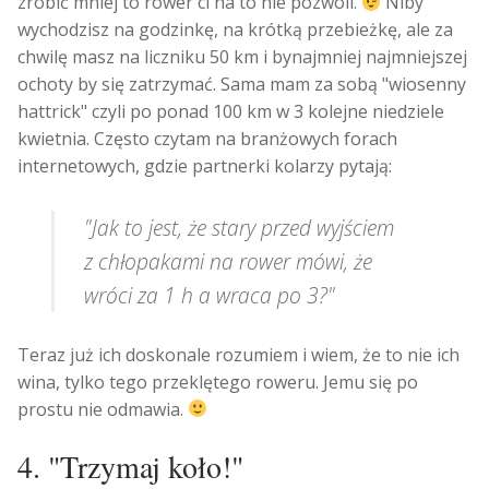
zrobić mniej to rower ci na to nie pozwoli.
Niby
wychodzisz na godzinkę, na krótką przebieżkę, ale za
chwilę masz na liczniku 50 km i bynajmniej najmniejszej
ochoty by się zatrzymać. Sama mam za sobą "wiosenny
hattrick" czyli po ponad 100 km w 3 kolejne niedziele
kwietnia. Często czytam na branżowych forach
internetowych, gdzie partnerki kolarzy pytają:
"Jak to jest, że stary przed wyjściem
z chłopakami na rower mówi, że
wróci za 1 h a wraca po 3?"
Teraz już ich doskonale rozumiem i wiem, że to nie ich
wina, tylko tego przeklętego roweru. Jemu się po
prostu nie odmawia.
4. "Trzymaj koło!"