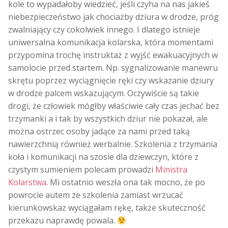
kole to wypadałoby wiedzieć, jeśli czyha na nas jakieś
niebezpieczeństwo jak chociażby dziura w drodze, próg
zwalniający czy cokolwiek innego. I dlatego istnieje
uniwersalna komunikacja kolarska, która momentami
przypomina trochę instruktaż z wyjść ewakuacyjnych w
samolocie przed startem. Np. sygnalizowanie manewru
skrętu poprzez wyciągnięcie ręki czy wskazanie dziury
w drodze palcem wskazującym. Oczywiście są takie
drogi, że człowiek mógłby właściwie cały czas jechać bez
trzymanki a i tak by wszystkich dziur nie pokazał, ale
można ostrzec osoby jadące za nami przed taką
nawierzchnią również werbalnie. Szkolenia z trzymania
koła i komunikacji na szosie dla dziewczyn, które z
czystym sumieniem polecam prowadzi
Ministra
Kolarstwa
. Mi ostatnio weszła ona tak mocno, że po
powrocie autem ze szkolenia zamiast wrzucać
kierunkowskaz wyciągałam rękę, także skuteczność
przekazu naprawdę powala.