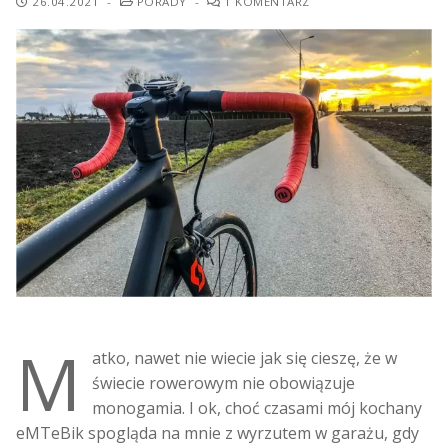
26.04.2021
-
PORADY
-
1 KOMENTARZ
M
atko, nawet nie wiecie jak się cieszę, że w
świecie rowerowym nie obowiązuje
monogamia. I ok, choć czasami mój kochany
eMTeBik spogląda na mnie z wyrzutem w garażu, gdy