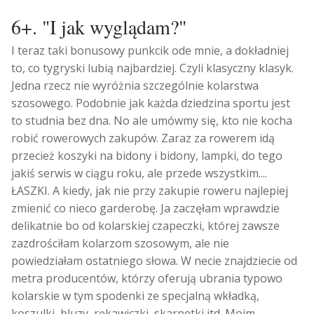
6+. "I jak wyglądam?"
I teraz taki bonusowy punkcik ode mnie, a dokładniej
to, co tygryski lubią najbardziej. Czyli klasyczny klasyk.
Jedna rzecz nie wyróżnia szczególnie kolarstwa
szosowego. Podobnie jak każda dziedzina sportu jest
to studnia bez dna. No ale umówmy się, kto nie kocha
robić rowerowych zakupów. Zaraz za rowerem idą
przecież koszyki na bidony i bidony, lampki, do tego
jakiś serwis w ciągu roku, ale przede wszystkim....
ŁASZKI. A kiedy, jak nie przy zakupie roweru najlepiej
zmienić co nieco garderobę. Ja zaczęłam wprawdzie
delikatnie bo od kolarskiej czapeczki, której zawsze
zazdrościłam kolarzom szosowym, ale nie
powiedziałam ostatniego słowa. W necie znajdziecie od
metra producentów, którzy oferują ubrania typowo
kolarskie w tym spodenki ze specjalną wkładką,
koszulki, bluzy, rękawiczki, skarpetki itd. Moim