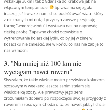
wskakuje 30km i tak z Gdańska do Krakowa jak na
włączonym tempomacie.
Sprawa ma się zgoła
inaczej, jeśli wraz z nami chce podróżować wiatr, który
z nieznanych mi dotąd przyczyn zawsze przyjmuję
formę "wmordęwindu" i wystawia nas na naprawdę
ciężką próbę. Zapewne chodzi oczywiście o
wytrenowanie kolarskiej łydki, co by jej w zimę w
kozaczku nie zmieścić, ale w końcu co nas nie zabije to
nas wzmocni.
3. "Na mniej niż 100 km nie
wyciągam nawet roweru"
Słyszałam, że takie właśnie motto przyświeca kolarzom
szosowym w weekend jeszcze zanim stałam się
właścicielką szosy. Ale prawdziwy jego sens
zrozumiałam dopiero po rozpoczęciu swojej przygody z
rowerem szosowym. Chodzi o to, że nawet jakbyś chciał