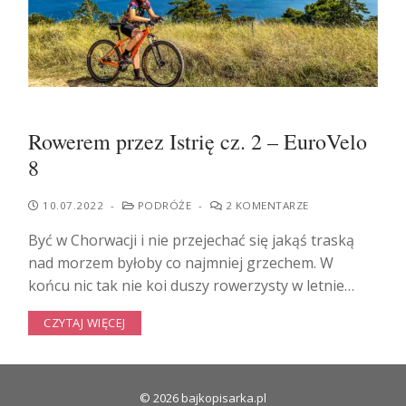
Rowerem przez Istrię cz. 2 – EuroVelo
8
10.07.2022
-
PODRÓŻE
-
2 KOMENTARZE
Być w Chorwacji i nie przejechać się jakąś traską
nad morzem byłoby co najmniej grzechem. W
końcu nic tak nie koi duszy rowerzysty w letnie…
CZYTAJ WIĘCEJ
© 2026 bajkopisarka.pl