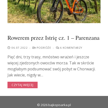
Rowerem przez Istrię cz. 1 – Parenzana
06.07.2022
-
PODRÓŻE
-
6 KOMENTARZY
Pięć dni, trzy trasy, mnóstwo wrażeń i jeszcze
więcej zjedzonych owoców morza. Tak w skrócie
mogłabym podsumować swój pobyt w Chorwacji.
Jak wiecie, nigdy w…
CZYTAJ WIĘCEJ
© 2026 bajkopisarka.pl