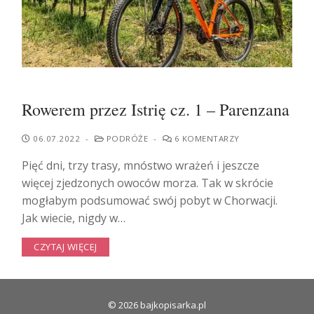
Rowerem przez Istrię cz. 1 – Parenzana
06.07.2022
-
PODRÓŻE
-
6 KOMENTARZY
Pięć dni, trzy trasy, mnóstwo wrażeń i jeszcze
więcej zjedzonych owoców morza. Tak w skrócie
mogłabym podsumować swój pobyt w Chorwacji.
Jak wiecie, nigdy w…
CZYTAJ WIĘCEJ
© 2026 bajkopisarka.pl