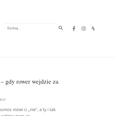
Search Button
Search
for:
 – gdy rower wejdzie za
RZY
osmos mówi ci „nie”, a ty i tak