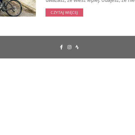
uważasz, że wiesz lepiej. Udajesz, że ni
CZYTAJ WIĘCEJ