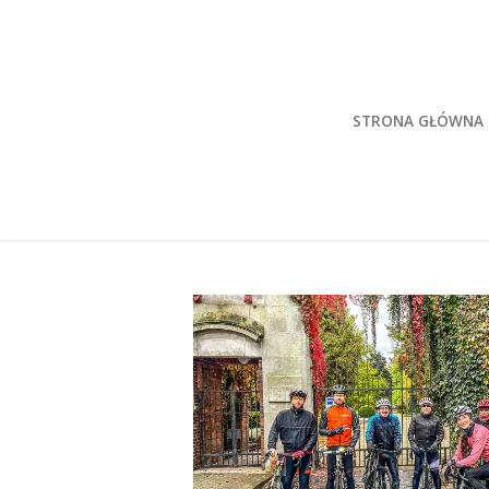
Przeskocz
do
treści
STRONA GŁÓWNA